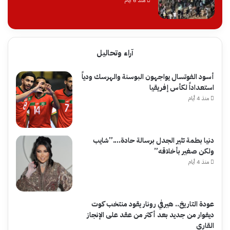
منذ 6 أيام
آراء وتحاليل
أسود الفوتسال يواجهون البوسنة والهرسك ودياً
استعداداً لكأس إفريقيا
منذ 4 أيام
دنيا بطمة تثير الجدل برسالة حادة….”شايب
ولكن صغير بأخلاقه”
منذ 4 أيام
عودة التاريخ.. هيرفي رونار يقود منتخب كوت
ديفوار من جديد بعد أكثر من عقد على الإنجاز
القاري