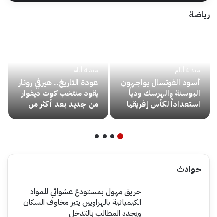
رياضة
منذ 4 أيام
منذ 4 أيام
أسود الفوتسال يواجهون
عودة التاريخ.. هيرفي رونار
البوسنة والهرسك ودياً
يقود منتخب كوت ديفوار
استعداداً لكأس إفريقيا
من جديد بعد أكثر من
عقد على الإنجاز القاري
حوادث
حريق مهول بمستودع عشوائي للمواد
الكيميائية بالهراويين يثير مخاوف السكان
ويجدد المطالب بالتدخل