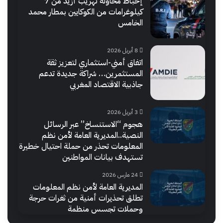
إحباط محاولة تهريب أزيد من 7
كيلوغرامات من الكوكايين بمطار محمد
الخامس
8 أبريل 2026
اتفاق أمني-استثماري لتعزيز ثقة
المستثمرين… شراكة جديدة تدعم
جاذبية الاقتصاد المغربي
3 أبريل 2026
هجوم “الاستنساخ” عبر الرسائل
النصية..المديرية العامة لأمن نظم
المعلومات تحذر من حملة احتيال خطيرة
تستهدف بيانات المواطنين
24 مارس 2026
المديرية العامة لأمن نظم المعلومات
تطلق تحذيرات أمنية من ثغرات حرجة
وحملات تجسس منظمة