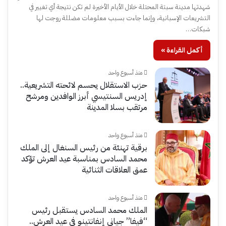
شهدتها مدينة سبتة المحتلة خلال الأيام الأخيرة لم تكن نتيجة أي تغيير في
التشريعات الإسبانية، وإنما جاءت بسبب معلومات مضللة روجت لها
شبكات…
أكمل القراءة »
منذ أسبوع واحد
حزب الاستقلال يحسم لائحته التشريعية..
إدريس السنتيسي أبرز الوافدين ومرشح
مرتقب بسلا المدينة
منذ أسبوع واحد
برقية تهنئة من رئيس السنغال إلى الملك
محمد السادس بمناسبة عيد العرش تؤكد
عمق العلاقات الثنائية
منذ أسبوع واحد
الملك محمد السادس يستقبل رئيس
“فيفا” جياني إنفانتينو في عيد العرش..