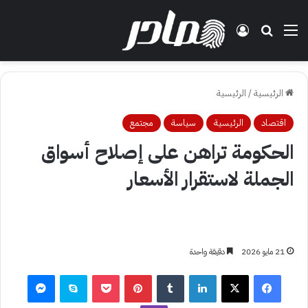
القائمة
بحث عن
تسجيل الدخول
الرئيسية
/
الرئيسية
اقتصاد
الرئيسية
سياسة
مجتمع
الحكومة تراهن على إصلاح أسواق
الجملة لاستقرار الأسعار
21 مايو 2026
دقيقة واحدة
فيسبوك
‫X
لينكدإن
بينتيريست
‫Pocket
سكايب
ماسنجر
ڤايبر