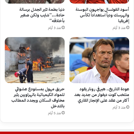
أسود الفوتسال يواجهون البوسنة
دنيا بطمة تثير الجدل برسالة
والهرسك ودياً استعداداً لكأس
حادة….”شايب ولكن صغير
إفريقيا
بأخلاقه”
منذ 3 أيام
منذ 3 أيام
عودة التاريخ.. هيرفي رونار يقود
حريق مهول بمستودع عشوائي
منتخب كوت ديفوار من جديد بعد
للمواد الكيميائية بالهراويين يثير
أكثر من عقد على الإنجاز القاري
مخاوف السكان ويجدد المطالب
بالتدخل
منذ 3 أيام
منذ 5 أيام