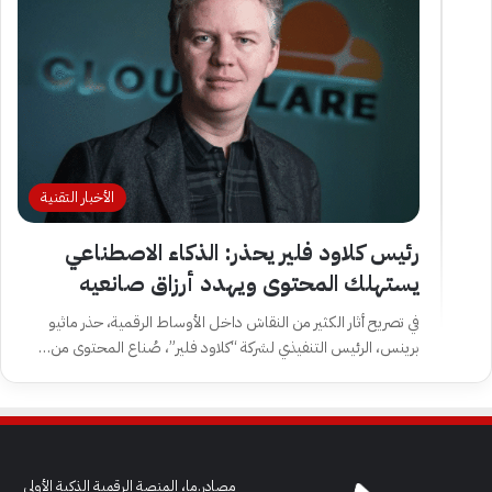
الأخبار التقنية
رئيس كلاود فلير يحذر: الذكاء الاصطناعي
يستهلك المحتوى ويهدد أرزاق صانعيه
في تصريح أثار الكثير من النقاش داخل الأوساط الرقمية، حذر ماثيو
برينس، الرئيس التنفيذي لشركة “كلاود فلير”، صُناع المحتوى من…
مصادر.ما، المنصة الرقمية الذكية الأولى