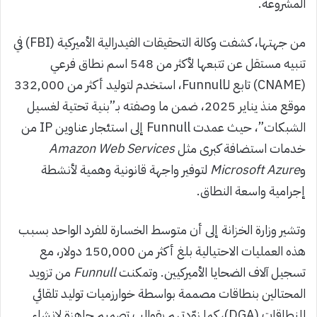
المشروعة.
من جهتها، كشفت وكالة التحقيقات الفيدرالية الأميركية (FBI) في
تنبيه مستقل عن تتبعها لأكثر من 548 اسم نطاق فرعي
(CNAME) تابع لـFunnull، استخدم لتوليد أكثر من 332,000
موقع منذ يناير 2025، ضمن ما وصفته بـ”بنية تحتية لغسيل
الشبكات”، حيث عمدت Funnull إلى استئجار عناوين IP من
خدمات استضافة كبرى مثل
Amazon Web Services
و
Microsoft Azure
لتوفير واجهة قانونية وهمية لأنشطة
إجرامية واسعة النطاق.
وتشير وزارة الخزانة إلى أن متوسط الخسارة للفرد الواحد بسبب
هذه العمليات الاحتيالية بلغ أكثر من 150,000 دولار، مع
تسجيل آلاف الضحايا الأميركيين. وتمكنت
Funnull
من تزويد
المحتالين بنطاقات مصممة بواسطة خوارزميات توليد تلقائي
للنطاقات (DGA)، كما زوّدتهم بقوالب تصميم جاهزة لإنشاء