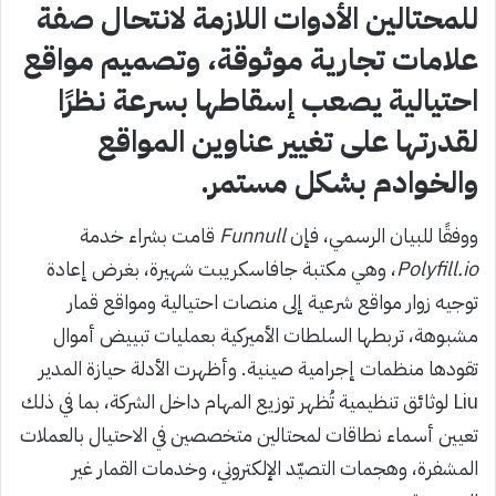
للمحتالين الأدوات اللازمة لانتحال صفة
علامات تجارية موثوقة، وتصميم مواقع
احتيالية يصعب إسقاطها بسرعة نظرًا
لقدرتها على تغيير عناوين المواقع
والخوادم بشكل مستمر.
ووفقًا للبيان الرسمي، فإن
Funnull
قامت بشراء خدمة
Polyfill.io
، وهي مكتبة جافاسكريبت شهيرة، بغرض إعادة
توجيه زوار مواقع شرعية إلى منصات احتيالية ومواقع قمار
مشبوهة، تربطها السلطات الأميركية بعمليات تبييض أموال
تقودها منظمات إجرامية صينية. وأظهرت الأدلة حيازة المدير
Liu لوثائق تنظيمية تُظهر توزيع المهام داخل الشركة، بما في ذلك
تعيين أسماء نطاقات لمحتالين متخصصين في الاحتيال بالعملات
المشفرة، وهجمات التصيّد الإلكتروني، وخدمات القمار غير