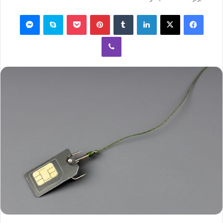
فيسبوك
‫X
لينكدإن
بينتيريست
‫Pocket
سكايب
ماسنجر
ڤايبر