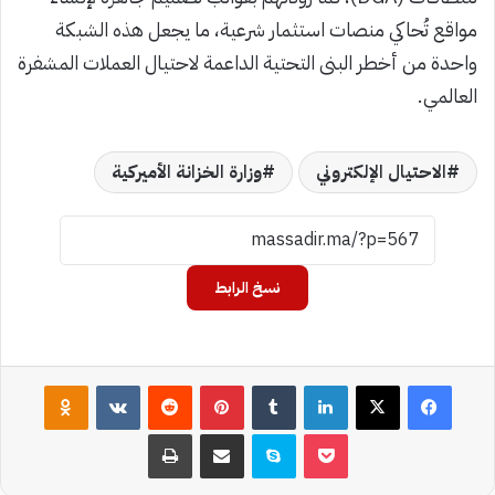
مواقع تُحاكي منصات استثمار شرعية، ما يجعل هذه الشبكة
واحدة من أخطر البنى التحتية الداعمة لاحتيال العملات المشفرة
العالمي.
الاحتيال الإلكتروني
وزارة الخزانة الأميركية
نسخ الرابط
فيسبوك
‫X
لينكدإن
بينتيريست
assniki
‫Pocket
سكايب
مشاركة عبر البريد
طباعة