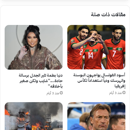
مقالات ذات صلة
أسود الفوتسال يواجهون البوسنة
دنيا بطمة تثير الجدل برسالة
والهرسك ودياً استعداداً لكأس
حادة….”شايب ولكن صغير
إفريقيا
بأخلاقه”
منذ 3 أيام
منذ 3 أيام