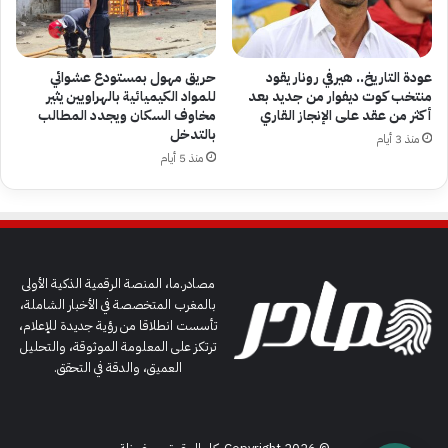
عودة التاريخ.. هيرفي رونار يقود
حريق مهول بمستودع عشوائي
منتخب كوت ديفوار من جديد بعد
للمواد الكيميائية بالهراويين يثير
أكثر من عقد على الإنجاز القاري
مخاوف السكان ويجدد المطالب
بالتدخل
منذ 3 أيام
منذ 5 أيام
مصادر.ما، المنصة الرقمية الذكية الأولى
بالمغرب المتخصصة في الأخبار الشاملة،
تأسست انطلاقا من رؤية جديدة للإعلام،
ترتكز على المعلومة الموثوقة، والتحليل
العميق، والدقة في التحقق.