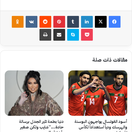
فيسبوك
‫X
لينكدإن
بينتيريست
assniki
‫Pocket
سكايب
مشاركة عبر البريد
طباعة
مقالات ذات صلة
أسود الفوتسال يواجهون البوسنة
دنيا بطمة تثير الجدل برسالة
والهرسك ودياً استعداداً لكأس
حادة….”شايب ولكن صغير