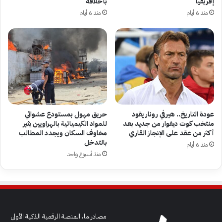
إفريقيا
بأخلاقه”
منذ 6 أيام
منذ 6 أيام
عودة التاريخ.. هيرفي رونار يقود
حريق مهول بمستودع عشوائي
منتخب كوت ديفوار من جديد بعد
للمواد الكيميائية بالهراويين يثير
أكثر من عقد على الإنجاز القاري
مخاوف السكان ويجدد المطالب
بالتدخل
منذ 6 أيام
منذ أسبوع واحد
مصادر.ما، المنصة الرقمية الذكية الأولى