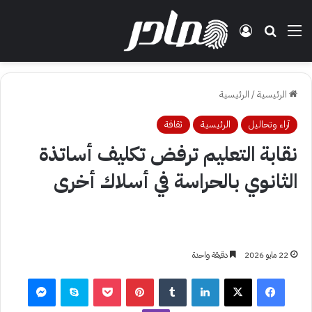
القائمة
بحث عن
تسجيل الدخول
الرئيسية
/
الرئيسية
آراء وتحاليل
الرئيسية
ثقافة
نقابة التعليم ترفض تكليف أساتذة
الثانوي بالحراسة في أسلاك أخرى
22 مايو 2026
دقيقة واحدة
فيسبوك
‫X
لينكدإن
بينتيريست
‫Pocket
سكايب
ماسنجر
ڤايبر