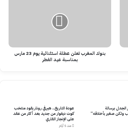
المغرب
تعلن
عطلة
استثنائية
يوم
23
مارس
بمناسبة
عيد
بنوك المغرب تعلن عطلة استثنائية يوم 23 مارس
الفطر
بمناسبة عيد الفطر
ر الجدل برسالة
عودة التاريخ.. هيرفي رونار يقود منتخب
 ولكن صغير بأخلاقه”
كوت ديفوار من جديد بعد أكثر من عقد
على الإنجاز القاري
منذ 5 أيام