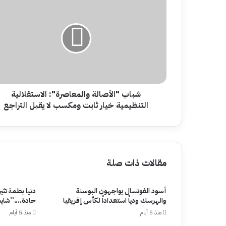
"الأصالة
والمعاصرة":
الاستقلالية
التنظيمية
خيار
ثابت
ومكسب
لا
يقبل
شباب "الأصالة والمعاصرة": الاستقلالية
التراجع
التنظيمية خيار ثابت ومكسب لا يقبل التراجع
مقالات ذات صلة
أسود الفوتسال يواجهون البوسنة
دنيا بطمة تثي
والهرسك ودياً استعداداً لكأس إفريقيا
حادة….”شايب
منذ 5 أيام
منذ 5 أيام