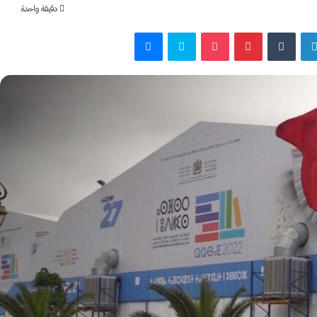
دقيقة واحدة
لينكدإن
بينتيريست
‫Pocket
سكايب
ماسنجر