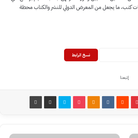
ات كتب، ما يجعل من المعرض الدولي للنشر والكتاب محطة
نسخ الرابط
إتبعنا
بينتيريست
Odnoklassniki
‫Pocket
سكايب
مشاركة عبر البريد
طباعة
بنوك