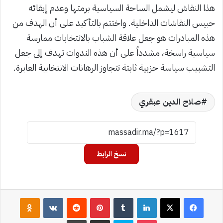
هذا النقاش ليشمل الساحة السياسية برمتها وعدم إبقائه
حبيس النقاشات الداخلية. واختتم بالتأكيد على أن الهدف من
هذه المبادرات هو جعل علاقة الشباب بالانتخابات ممارسة
سياسية راسخة، مشدداً على أن هذه الندوات تهدف إلى جعل
التشبيب سياسة حزبية ثابتة تتجاوز الرهانات الانتخابية العابرة.
صلاح الدين عبقري
نسخ الرابط
فيسبوك
‫X
لينكدإن
بينتيريست
assniki
‫Pocket
سكايب
مشاركة عبر البريد
طباعة