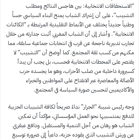
“الاستحقاقات الانتخابية: بين هاجس النتائج ومطلب
التشبيب”، على أن إشراك الشباب يمنح البناء السياسي حساً
وطنياً جديداً يختلف عن الأنماط التقليدية المرتبطة بـ “الكائنات
الانتخابية”. وأشار إلى أن الشباب المغربي أثبت جدارته من خلال
تجارب تدبيرية ناجحة عن قرب في انتخابات جماعية سابقة، مما
مكنهم من كسب ثقة المجتمع. كما أوضح أن “التشبيب” لا
يقتصر على المحطات الانتخابية فحسب، بل يجب أن يبدأ
كسيرورة داخلية من صلب الأحزاب، وهو ما يجسده حزب
الأصالة والمعاصرة عبر الانفتاح على المواطنين والخبراء
والأكاديميين لتحسين صورة السياسة في المجتمع.
وجه رئيس شبيبة “الجرار” نداءً صريحاً لكافة الشبيبات الحزبية
للدفع بمنتسبيها نحو العمل المؤسساتي، مؤكداً أن تمكين
الشباب هو رهان من أجل التنمية والمستقبل. ودافع عبقري
عن ورش التشبيب الذي يقوده حزبه، داعياً إلى ضرورة توسيع