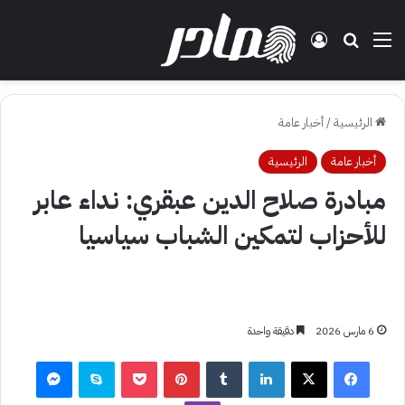
القائمة
بحث عن
تسجيل الدخول
الرئيسية
/
أخبار عامة
أخبار عامة
الرئيسية
مبادرة صلاح الدين عبقري: نداء عابر
للأحزاب لتمكين الشباب سياسيا
6 مارس 2026
دقيقة واحدة
فيسبوك
‫X
لينكدإن
بينتيريست
‫Pocket
سكايب
ماسنجر
ڤايبر