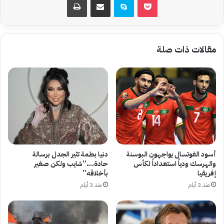
مقالات ذات صلة
أسود الفوتسال يواجهون البوسنة
دنيا بطمة تثير الجدل برسالة
والهرسك ودياً استعداداً لكأس
حادة….”شايب ولكن صغير
إفريقيا
بأخلاقه”
منذ 3 أيام
منذ 3 أيام