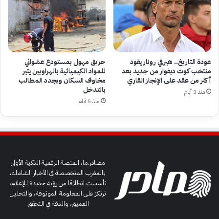
عودة التاريخ.. هيرفي رونار يقود
حريق مهول بمستودع عشوائي
منتخب كوت ديفوار من جديد بعد
للمواد الكيميائية بالهراويين يثير
أكثر من عقد على الإنجاز القاري
مخاوف السكان ويجدد المطالب
بالتدخل
منذ 3 أيام
منذ 5 أيام
مصادر.ما، المنصة الرقمية الذكية الأولى
بالمغرب المتخصصة في الأخبار الشاملة،
تأسست انطلاقا من رؤية جديدة للإعلام،
ترتكز على المعلومة الموثوقة، والتحليل
العميق، والدقة في التحقق.