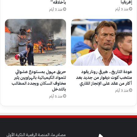
إفريقيا
بأخلاقه”
منذ 3 أيام
منذ 3 أيام
عودة التاريخ.. هيرفي رونار يقود
حريق مهول بمستودع عشوائي
منتخب كوت ديفوار من جديد بعد
للمواد الكيميائية بالهراويين يثير
أكثر من عقد على الإنجاز القاري
مخاوف السكان ويجدد المطالب
بالتدخل
منذ 3 أيام
منذ 5 أيام
مصادر.ما، المنصة الرقمية الذكية الأولى