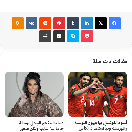
فيسبوك
‫X
لينكدإن
بينتيريست
assniki
‫Pocket
سكايب
مشاركة عبر البريد
طباعة
مقالات ذات صلة
أسود الفوتسال يواجهون البوسنة
دنيا بطمة تثير الجدل برسالة
والهرسك ودياً استعداداً لكأس
حادة….”شايب ولكن صغير