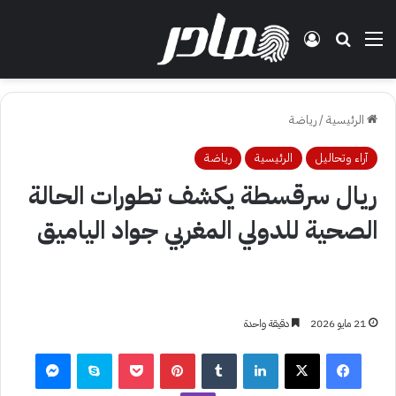
القائمة
بحث عن
تسجيل الدخول
الرئيسية
/
رياضة
آراء وتحاليل
الرئيسية
رياضة
ريال سرقسطة يكشف تطورات الحالة
الصحية للدولي المغربي جواد الياميق
21 مايو 2026
دقيقة واحدة
فيسبوك
‫X
لينكدإن
بينتيريست
‫Pocket
سكايب
ماسنجر
ڤايبر