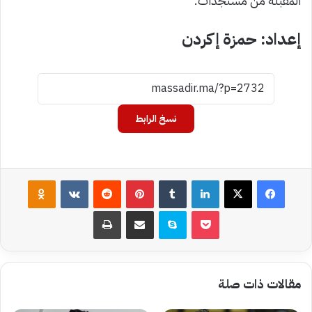
المقبلة من مستجدات.
إعداد: حمزة إكردن
نسخ الرابط
فيسبوك
‫X
لينكدإن
بينتيريست
assniki
‫Pocket
سكايب
مشاركة عبر البريد
طباعة
مقالات ذات صلة