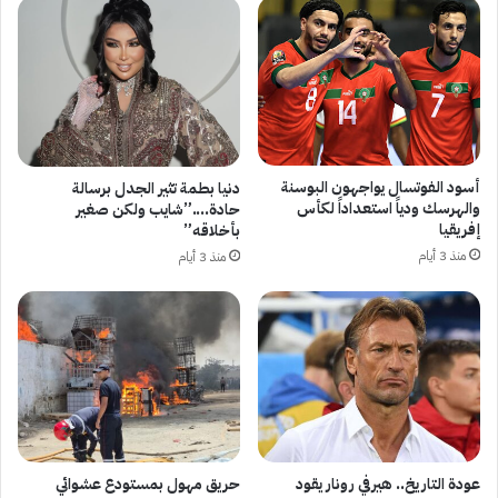
أسود الفوتسال يواجهون البوسنة
دنيا بطمة تثير الجدل برسالة
والهرسك ودياً استعداداً لكأس
حادة….”شايب ولكن صغير
إفريقيا
بأخلاقه”
منذ 3 أيام
منذ 3 أيام
عودة التاريخ.. هيرفي رونار يقود
حريق مهول بمستودع عشوائي