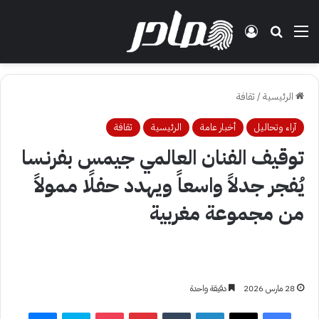
القائمة
بحث عن
تسجيل الدخول
الرئيسية
/
ثقافة
آراء وتحاليل
أخبار عامة
الرئيسية
ثقافة
توقيف الفنان العالمي جيمس بفرنسا
يُفجر جدلاً واسعاً ويهدد حفلًا ممولاً
من مجموعة مغربية
28 مارس 2026
دقيقة واحدة
فيسبوك
‫X
لينكدإن
بينتيريست
‫Pocket
سكايب
ماسنجر