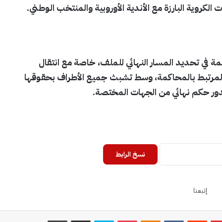
الكروية البارزة مع الأندية الأوروبية والمنتخب الوطني.
ة في تحديد المسار النهائي للملف، خاصة مع انتقال
 المرتبط بالمحاكمة، وسط تشبث جميع الأطراف بحقوقها
 صدور حكم نهائي من الجهات المختصة.
نسخ الرابط
إتبعنا
بينتيريست
Odnoklassniki
‫Pocket
سكايب
مشاركة عبر البريد
طباعة