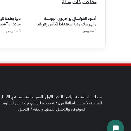
مقالات ذات صلة
أسود الفوتسال يواجهون البوسنة
دنيا بطمة تثي
والهرسك ودياً استعداداً لكأس إفريقيا
حادة….”شايب
منذ يومين
منذ يومين
مصادر.ما، المنصة الرقمية الذكية الأولى بالمغرب المتخصصة في الأخبار
الشاملة، تأسست انطلاقا من رؤية جديدة للإعلام، ترتكز على المعلومة
الموثوقة، والتحليل العميق، والدقة في التحقق.