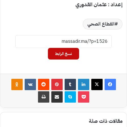
إعداد : عثمان القدوري
القطاع الصحي
نسخ الرابط
فيسبوك
‫X
لينكدإن
بينتيريست
assniki
‫Pocket
سكايب
مشاركة عبر البريد
طباعة
مقالات ذات صلة