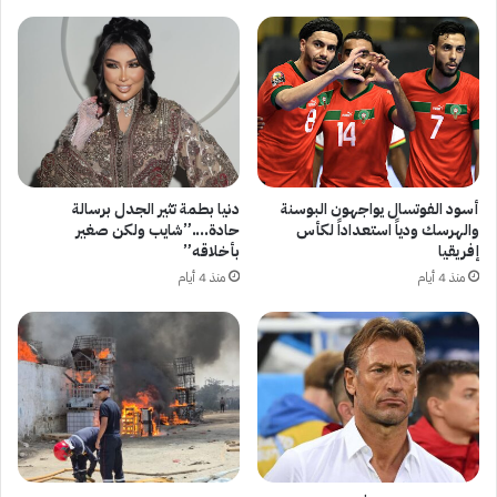
أسود الفوتسال يواجهون البوسنة
دنيا بطمة تثير الجدل برسالة
والهرسك ودياً استعداداً لكأس
حادة….”شايب ولكن صغير
إفريقيا
بأخلاقه”
منذ 4 أيام
منذ 4 أيام