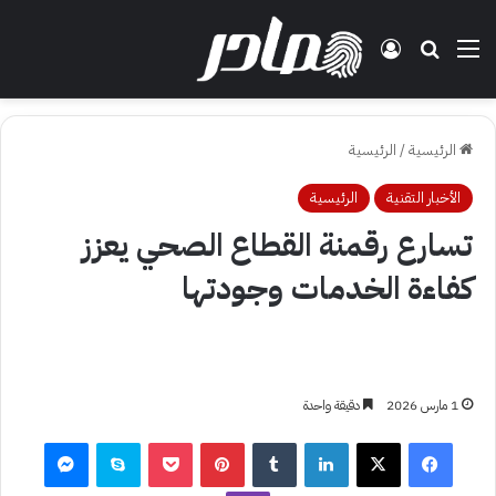
القائمة
بحث عن
تسجيل الدخول
الرئيسية
/
الرئيسية
الأخبار التقنية
الرئيسية
تسارع رقمنة القطاع الصحي يعزز
كفاءة الخدمات وجودتها
1 مارس 2026
دقيقة واحدة
فيسبوك
‫X
لينكدإن
بينتيريست
‫Pocket
سكايب
ماسنجر
ڤايبر