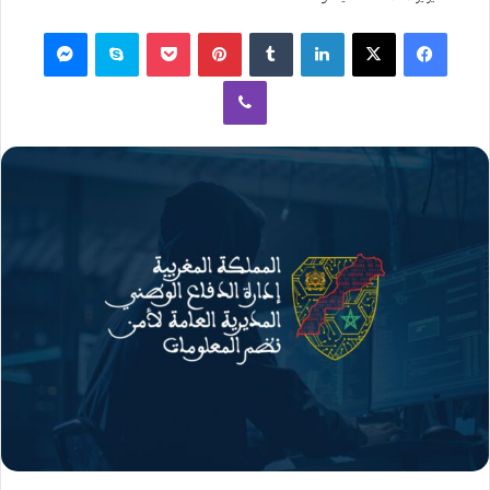
فيسبوك
‫X
لينكدإن
بينتيريست
‫Pocket
سكايب
ماسنجر
ڤايبر