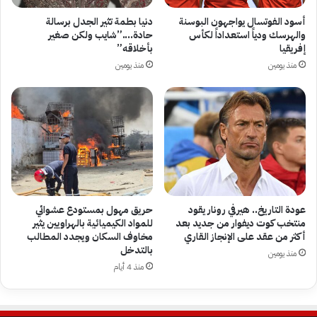
أسود الفوتسال يواجهون البوسنة
دنيا بطمة تثير الجدل برسالة
والهرسك ودياً استعداداً لكأس
حادة….”شايب ولكن صغير
إفريقيا
بأخلاقه”
منذ يومين
منذ يومين
عودة التاريخ.. هيرفي رونار يقود
حريق مهول بمستودع عشوائي
منتخب كوت ديفوار من جديد بعد
للمواد الكيميائية بالهراويين يثير
أكثر من عقد على الإنجاز القاري
مخاوف السكان ويجدد المطالب
بالتدخل
منذ يومين
منذ 4 أيام