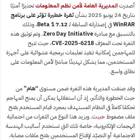
أصدرت
المديرية العامة لأمن نظم المعلومات
تحذيرًا أمنيًا
بتاريخ 24 يونيو 2025 بشأن
ثغرة خطيرة تؤثر على برنامج
WinRAR
في إصداراته السابقة لـ
7.12 Beta 1
، وذلك
بالتنسيق مع مبادرة
Zero Day Initiative
. وتم توثيق هذه
الثغرة تحت المعرّف
CVE-2025-6218
، حيث تتيح
للمهاجمين إمكانية تنفيذ تعليمات برمجية عشوائية على أجهزة
المستخدمين، مما يشكل تهديدًا مباشرًا لأمن المعلومات على
نطاق واسع.
وقد صنفت المديرية هذه الثغرة ضمن مستوى
“هام”
من
حيث الخطورة والتأثير، إذ أن استغلالها يمكن أن يمنح المهاجم
تحكمًا كاملاً في النظام المستهدف بمجرد قيام المستخدم بفتح
ملف مضغوط
خبيث
. ويزيد هذا النوع من الثغرات من احتمالية
الهجمات الإلكترونية، خاصة تلك التي تستخدم أساليب الهندسة
الاجتماعية أو التصيّد لإقناع المستخدمين بفتح ملفات مصابة.