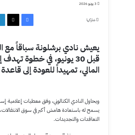
3 يونيو 2026
فيسبوك
‫X
شاركها
يعيش نادي برشلونة سباقاً مع 
قبل 30 يونيو، في خطوة ته
المالي، تمهيداً للعودة إلى قاعدة “1:1” الخاصة باللعب المالي النظ
ويحاول النادي الكتالوني، وفق معطيات إعلامية إسباني
يسمح له باستعادة هامش أكبر في سوق الانتقالات، ب
التعاقدات والتجديدات.