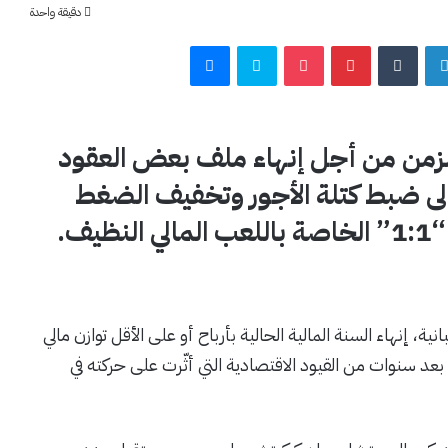
دقيقة واحدة
لينكدإن
بينتيريست
‫Pocket
سكايب
ماسنجر
الزمن من أجل إنهاء ملف بعض العقود
دف إلى ضبط كتلة الأجور وتخفيف الضغط
يف.
ة، إنهاء السنة المالية الحالية بأرباح أو على الأقل توازن مالي
عد سنوات من القيود الاقتصادية التي أثّرت على حركته في