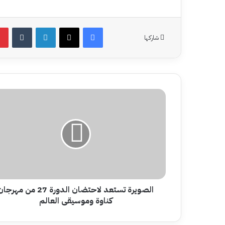
فيسبوك
‫X
لينكدإن
شاركها
الصويرة
تستعد
لاحتضان
الدورة
27
من
مهرجان
كناوة
وموسيقى
العالم
الصويرة تستعد لاحتضان الدورة 27 من مهرج
كناوة وموسيقى العالم