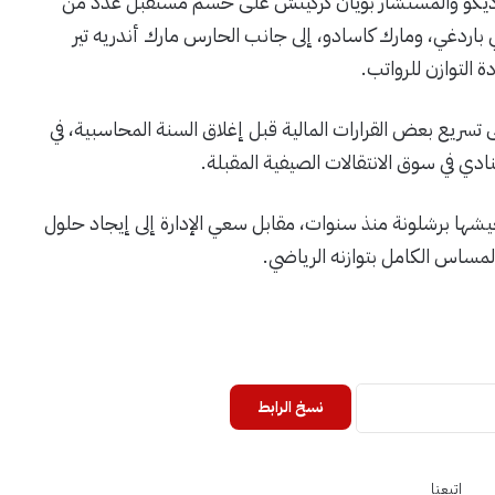
يكو والمستشار بويان كركيتش على حسم مستقبل عدد من
 باردغي، ومارك كاسادو، إلى جانب الحارس مارك أندريه تير
 التوازن للرواتب.
لى تسريع بعض القرارات المالية قبل إغلاق السنة المحاسبية، في
دي في سوق الانتقالات الصيفية المقبلة.
يعيشها برشلونة منذ سنوات، مقابل سعي الإدارة إلى إيجاد حلول
المساس الكامل بتوازنه الرياضي.
نسخ الرابط
إتبعنا