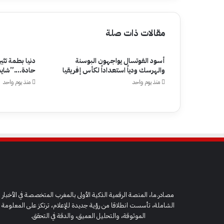
مقالات ذات صلة
أسود الفوتسال يواجهون البوسنة
دنيا بطمة تثي
والهرسك ودياً استعداداً لكأس إفريقيا
حادة….”شايب
منذ يوم واحد
منذ يوم واحد
مصادر.ما، المنصة الرقمية الذكية الأولى بالمغرب المتخصصة في الأخبار
الشاملة، تأسست انطلاقا من رؤية جديدة للإعلام، ترتكز على المعلومة
الموثوقة، والتحليل العميق، والدقة في التحقق.