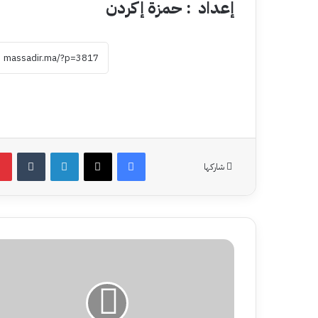
إعداد : حمزة إكردن
فيسبوك
‫X
لينكدإن
شاركها
نشرة
إنذارية:
أمطار
ورياح
قوية