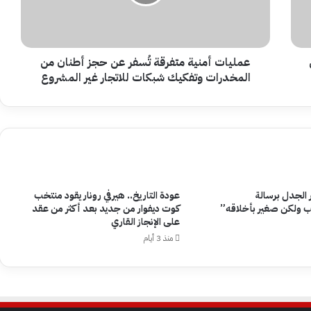
حجز
أطنان
من
المخدرات
وتفكيك
عمليات أمنية متفرقة تُسفر عن حجز أطنان من
شبكات
المخدرات وتفكيك شبكات للاتجار غير المشروع
للاتجار
غير
المشروع
ر الجدل برسالة
عودة التاريخ.. هيرفي رونار يقود منتخب
 ولكن صغير بأخلاقه”
كوت ديفوار من جديد بعد أكثر من عقد
على الإنجاز القاري
منذ 3 أيام