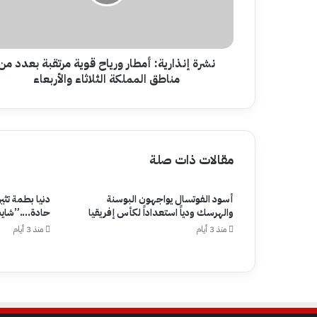
مرتقبة
بعدد
من
مناطق
المملكة
نشرة إنذارية: أمطار ورياح قوية مرتقبة بعدد من
الثلاثاء
مناطق المملكة الثلاثاء والأربعاء
والأربعاء
مقالات ذات صلة
أسود الفوتسال يواجهون البوسنة
دنيا بطمة تثي
والهرسك ودياً استعداداً لكأس إفريقيا
حادة….”شايب
منذ 3 أيام
منذ 3 أيام