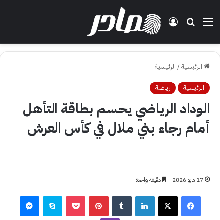
القائمة
بحث عن
تسجيل الدخول
الرئيسية
/
الرئيسية
الرئيسية
رياضة
الوداد الرياضي يحسم بطاقة التأهل
أمام رجاء بني ملال في كأس العرش
17 مايو 2026
دقيقة واحدة
فيسبوك
‫X
لينكدإن
بينتيريست
‫Pocket
سكايب
ماسنجر
ڤايبر