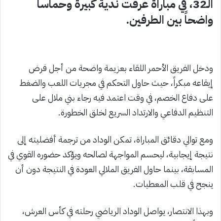
الـ32، في مباراة عرفت ندية كبيرة وحماساً
واضحاً بين الطرفين.
ودخل الفريق الأحمر اللقاء بعزيمة واضحة من أجل فرض
إيقاعه مبكراً، حيث حاول التحكم في مجريات اللعب والضغط
على دفاع الخصم، في وقت اعتمد فيه رجاء بني ملال على
التنظيم الدفاعي والارتداد السريع لخلق الخطورة.
ومع توالي دقائق المباراة، تمكن الوداد من ترجمة أفضليته إلى
نتيجة إيجابية، ليحسم المواجهة لصالحه ويؤكد حضوره القوي في
المسابقة، بينما حاول الفريق الملالي العودة في النتيجة دون أن
ينجح في قلب المعطيات.
وبهذا الانتصار، يواصل الوداد الرياضي رحلته في كأس العرش،