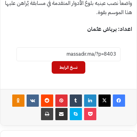
واضعاً نصب عينيه بلوغ الأدوار المتقدمة في مسابقة يُراهن عليها
هذا الموسم بقوة.
اعداد: برباش عثمان
نسخ الرابط
فيسبوك
‫X
لينكدإن
بينتيريست
assniki
‫Pocket
سكايب
مشاركة عبر البريد
طباعة