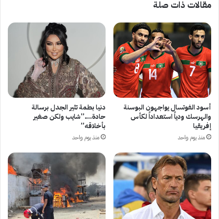
مقالات ذات صلة
أسود الفوتسال يواجهون البوسنة
دنيا بطمة تثير الجدل برسالة
والهرسك ودياً استعداداً لكأس
حادة….”شايب ولكن صغير
إفريقيا
بأخلاقه”
منذ يوم واحد
منذ يوم واحد