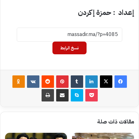
إعداد : حمزة إكردن
نسخ الرابط
فيسبوك
‫X
لينكدإن
بينتيريست
assniki
‫Pocket
سكايب
مشاركة عبر البريد
طباعة
مقالات ذات صلة