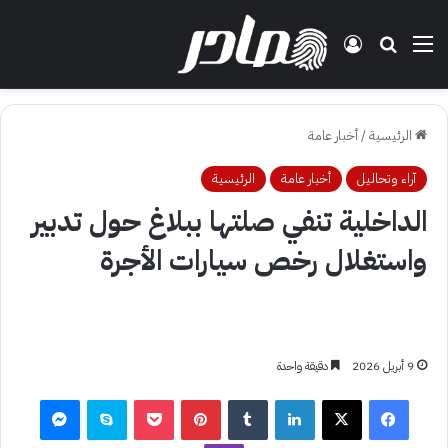
القائمة
بحث عن
تسجيل الدخول
الرئيسية
/
أخبار عامة
آراء وتحاليل
أخبار عامة
الرئيسية
الداخلية تنفي صلتها ببلاغ حول تدبير
واستغلال رخص سيارات الأجرة
9 أبريل 2026
دقيقة واحدة
فيسبوك
‫X
لينكدإن
بينتيريست
‫Pocket
سكايب
ماسنجر
ڤايبر