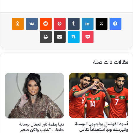
فيسبوك
‫X
لينكدإن
بينتيريست
assniki
‫Pocket
سكايب
مشاركة عبر البريد
طباعة
مقالات ذات صلة
أسود الفوتسال يواجهون البوسنة
دنيا بطمة تثير الجدل برسالة
والهرسك ودياً استعداداً لكأس
حادة….”شايب ولكن صغير