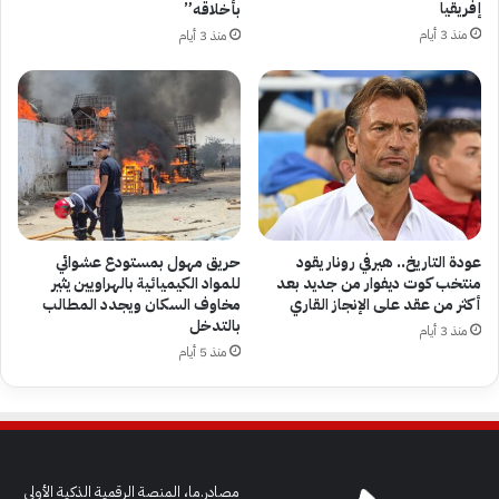
إفريقيا
بأخلاقه”
منذ 3 أيام
منذ 3 أيام
عودة التاريخ.. هيرفي رونار يقود
حريق مهول بمستودع عشوائي
منتخب كوت ديفوار من جديد بعد
للمواد الكيميائية بالهراويين يثير
أكثر من عقد على الإنجاز القاري
مخاوف السكان ويجدد المطالب
بالتدخل
منذ 3 أيام
منذ 5 أيام
مصادر.ما، المنصة الرقمية الذكية الأولى