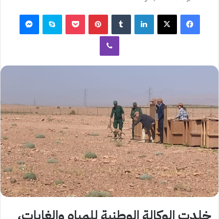
فيسبوك
‫X
لينكدإن
بينتيريست
‫Pocket
سكايب
ماسنجر
ڤايبر
خلدت الوكالة الوطنية للمياه والغابات،