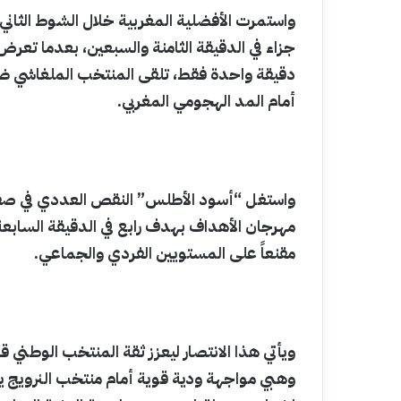
واستمرت الأفضلية المغربية خلال الشوط الثان
جزاء في الدقيقة الثامنة والسبعين، بعدما تعرض
دقيقة واحدة فقط، تلقى المنتخب الملغاشي ضر
أمام المد الهجومي المغربي.
واستغل “أسود الأطلس” النقص العددي في صف
مهرجان الأهداف بهدف رابع في الدقيقة السابعة و
مقنعاً على المستويين الفردي والجماعي.
ويأتي هذا الانتصار ليعزز ثقة المنتخب الوطني
وهبي مواجهة ودية قوية أمام منتخب النرويج يوم