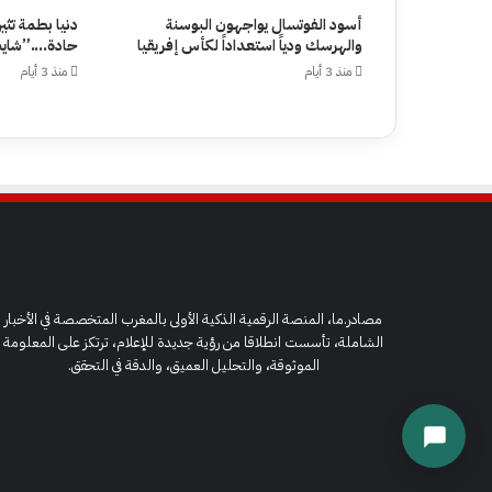
أسود الفوتسال يواجهون البوسنة
دنيا بطمة تثي
والهرسك ودياً استعداداً لكأس إفريقيا
حادة….”شايب
منذ 3 أيام
منذ 3 أيام
مصادر.ما، المنصة الرقمية الذكية الأولى بالمغرب المتخصصة في الأخبار
الشاملة، تأسست انطلاقا من رؤية جديدة للإعلام، ترتكز على المعلومة
الموثوقة، والتحليل العميق، والدقة في التحقق.