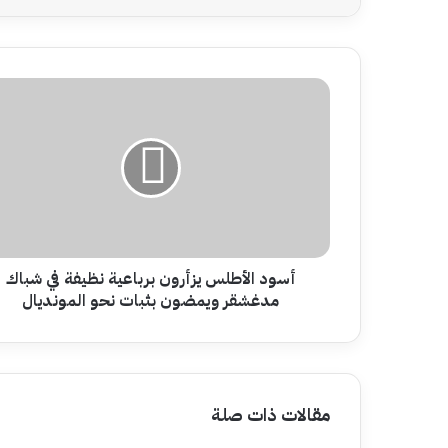
أسود
الأطلس
يزأرون
برباعية
نظيفة
في
شباك
مدغشقر
ويمضون
بثبات
أسود الأطلس يزأرون برباعية نظيفة في شباك
نحو
مدغشقر ويمضون بثبات نحو المونديال
المونديال
مقالات ذات صلة