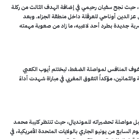
ي، حيث نجح سفيان رحيمي في إضافة الهدف الثالث من ركلة
 عز الدين أوناحي للعرقلة داخل منطقة الجزاء. وبعد
بة جديدة بطرد أحد لاعبيه، ما زاد من صعوبة مهمته
وف المنافس لمواصلة الضغط، ليختتم أيوب الكعبي
الثمانين، مؤكداً التفوق المغربي في مباراة شهدت أداءً
 قبل مواصلة تحضيراته للمونديال، حيث تنتظر كتيبة محمد
 السابع من يونيو الجاري بالولايات المتحدة الأمريكية، في