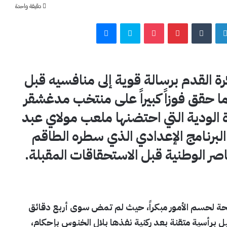
دقيقة واحدة
لينكدإن
بينتيريست
‫Pocket
سكايب
ماسنجر
ة القدم برسالة قوية إلى منافسيه قبل
كأس العالم 2026، بعدما حقق فوزاً كبيراً على منتخب مدغشقر
ة الودية التي احتضنها ملعب مولاي عبد
 البرنامج الإعدادي الذي سطره الطاقم
صر الوطنية قبل الاستحقاقات المقبلة.
 لحسم الأمور مبكراً، حيث لم تمض سوى أربع دقائق
برأسية متقنة بعد ركنية نفذها بلال الخنوس بإحكام،