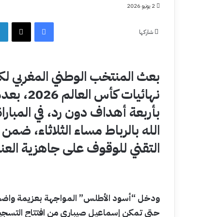
2 يونيو 2026
فيسبوك
‫X
شاركها
بعث المنتخب الوطني المغربي لكر
نهائيات 
بأربعة أهداف دون رد، في المبارا
الله بالرباط مساء الثلاثاء، ضمن
التقني للوقوف على جاهزية العنا
ودخل “أسود الأطلس” المواجهة بعزيمة واضحة
حتى تمكن إسماعيل صيباري من افتتاح التسجيل 