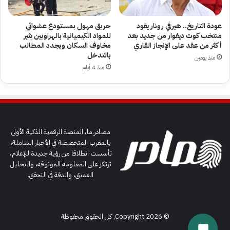
عودة التاريخ.. هيرفي رونار يقود
حريق مهول بمستودع عشوائي
منتخب كوت ديفوار من جديد بعد
للمواد الكيميائية بالهراويين يثير
أكثر من عقد على الإنجاز القاري
مخاوف السكان ويجدد المطالب
بالتدخل
منذ يومين
منذ 4 أيام
مصادر.ما، المنصة الرقمية الذكية الأولى
بالمغرب المتخصصة في الأخبار الشاملة،
تأسست انطلاقا من رؤية جديدة للإعلام،
ترتكز على المعلومة الموثوقة، والتحليل
العميق، والدقة في التحقق.
© Copyright 2026, كل الحقوق محفوظة