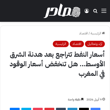
القائمة
بحث عن
تسجيل الدخول
الرئيسية
/
اقتصاد
آراء وتحاليل
اقتصاد
الرئيسية
أسعار النفط تتراجع بعد هدنة الشرق
الأوسط… هل تنخفض أسعار الوقود
في المغرب
9 أبريل 2026
دقيقة واحدة
فيسبوك
‫X
لينكدإن
بينتيريست
‫Pocket
سكايب
ماسنجر