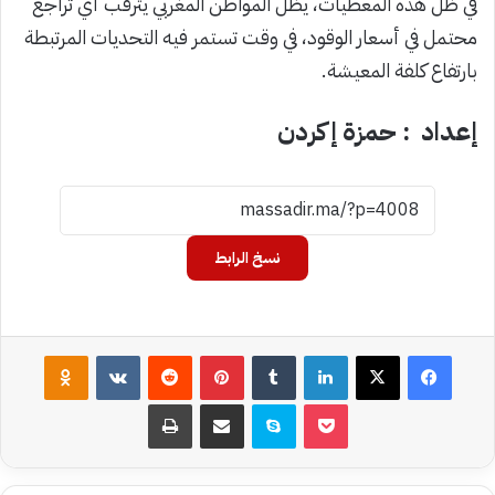
في ظل هذه المعطيات، يظل المواطن المغربي يترقب أي تراجع
محتمل في أسعار الوقود، في وقت تستمر فيه التحديات المرتبطة
بارتفاع كلفة المعيشة.
إعداد : حمزة إكردن
نسخ الرابط
فيسبوك
‫X
لينكدإن
بينتيريست
assniki
‫Pocket
سكايب
مشاركة عبر البريد
طباعة