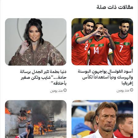
مقالات ذات صلة
أسود الفوتسال يواجهون البوسنة
دنيا بطمة تثير الجدل برسالة
والهرسك ودياً استعداداً لكأس
حادة….”شايب ولكن صغير
إفريقيا
بأخلاقه”
منذ يومين
منذ يومين