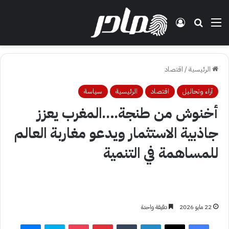
القائمة
بحث عن
تسجيل الدخول
الرئيسية
/
اقتصاد
آراء وتحاليل
اقتصاد
الرئيسية
سياسة
أخنوش من طنجة….المغرب يعزز
جاذبية الاستثمار ويدعو مغاربة العالم
للمساهمة في التنمية
22 مايو 2026
دقيقة واحدة
فيسبوك
‫X
لينكدإن
بينتيريست
‫Pocket
سكايب
ماسنجر