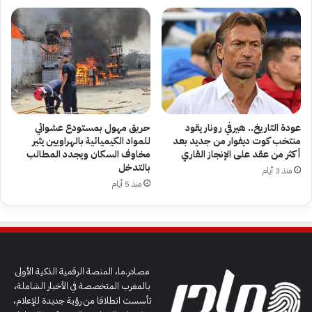
عودة التاريخ.. هيرفي رونار يقود
حريق مهول بمستودع عشوائي
منتخب كوت ديفوار من جديد بعد
للمواد الكيميائية بالهراويين يثير
أكثر من عقد على الإنجاز القاري
مخاوف السكان ويجدد المطالب
بالتدخل
منذ 3 أيام
منذ 5 أيام
مصادر.ما، المنصة الرقمية الذكية الأولى
بالمغرب المتخصصة في الأخبار الشاملة،
تأسست انطلاقا من رؤية جديدة للإعلام،