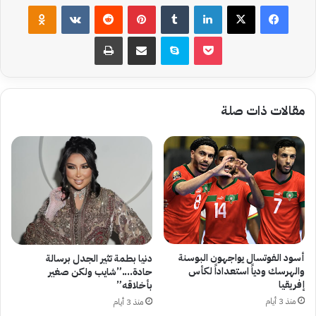
فيسبوك
‫X
لينكدإن
بينتيريست
assniki
‫Pocket
سكايب
مشاركة عبر البريد
طباعة
مقالات ذات صلة
أسود الفوتسال يواجهون البوسنة
دنيا بطمة تثير الجدل برسالة
والهرسك ودياً استعداداً لكأس
حادة….”شايب ولكن صغير
إفريقيا
بأخلاقه”
منذ 3 أيام
منذ 3 أيام